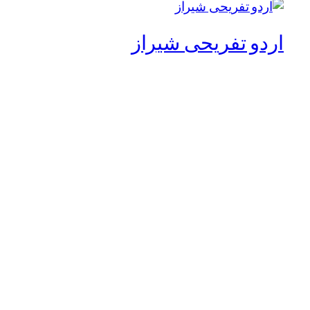
نصیرالدین طوسی
بلاگ
رویدادها
درباره
فروشگاه
سوالات متداول
الگوها
نویسندگان
پوسته‌ها
دو هزار و بیست و پنج
طراحی شده با
WordPress